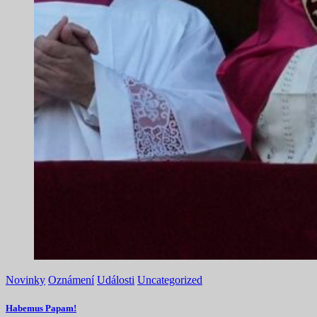
Novinky
Oznámení
Události
Uncategorized
Habemus Papam!