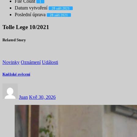
File Count
1
Datum vytvoření
28 září 2021
Poslední úprava
28 září 2021
Tolle Lege 10/2021
Related Story
Novinky
Oznámení
Události
Kněžské svěcení
Juan
Kvě 30, 2026