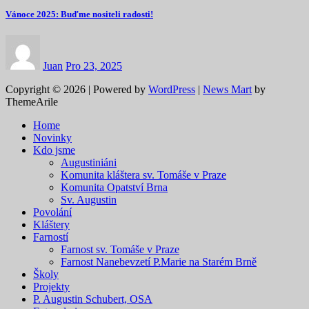
Vánoce 2025: Buďme nositeli radosti!
Juan
Pro 23, 2025
Copyright © 2026 | Powered by
WordPress
|
News Mart
by
ThemeArile
Home
Novinky
Kdo jsme
Augustiniáni
Komunita kláštera sv. Tomáše v Praze
Komunita Opatství Brna
Sv. Augustin
Povolání
Kláštery
Farností
Farnost sv. Tomáše v Praze
Farnost Nanebevzetí P.Marie na Starém Brně
Školy
Projekty
P. Augustin Schubert, OSA