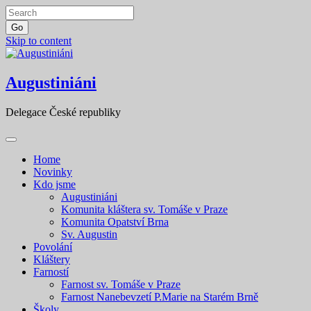
Go
Skip to content
Augustiniáni
Delegace České republiky
Home
Novinky
Kdo jsme
Augustiniáni
Komunita kláštera sv. Tomáše v Praze
Komunita Opatství Brna
Sv. Augustin
Povolání
Kláštery
Farností
Farnost sv. Tomáše v Praze
Farnost Nanebevzetí P.Marie na Starém Brně
Školy