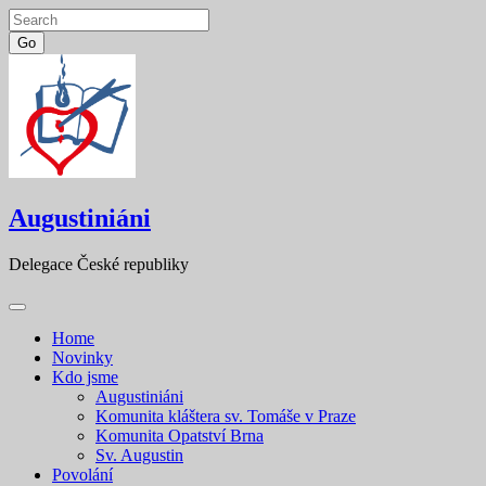
Go
Skip
to
content
Augustiniáni
Delegace České republiky
Home
Novinky
Kdo jsme
Augustiniáni
Komunita kláštera sv. Tomáše v Praze
Komunita Opatství Brna
Sv. Augustin
Povolání