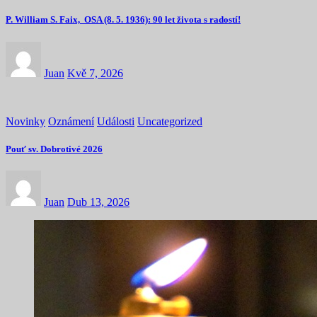
P. William S. Faix, OSA (8. 5. 1936): 90 let života s radostí!
Juan
Kvě 7, 2026
Novinky
Oznámení
Události
Uncategorized
Pouť sv. Dobrotivé 2026
Juan
Dub 13, 2026