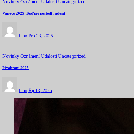
Novinky
Oznámení
Události
Uncategorized
Vánoce 2025: Buďme nositeli radosti!
Juan
Pro 23, 2025
Novinky
Oznámení
Události
Uncategorized
Pivobrani 2025
Juan
Říj 13, 2025