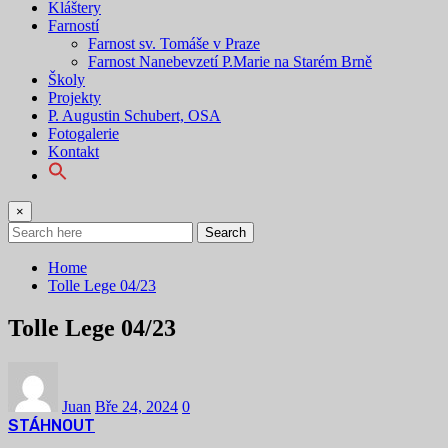
Kláštery
Farností
Farnost sv. Tomáše v Praze
Farnost Nanebevzetí P.Marie na Starém Brně
Školy
Projekty
P. Augustin Schubert, OSA
Fotogalerie
Kontakt
×
Search
Home
Tolle Lege 04/23
Tolle Lege 04/23
Juan
Bře 24, 2024
0
STÁHNOUT