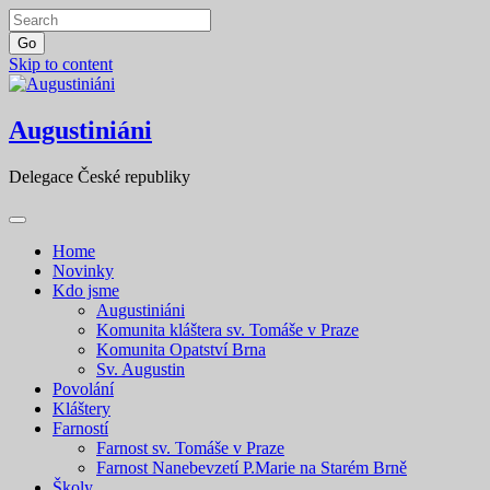
Go
Skip to content
Augustiniáni
Delegace České republiky
Home
Novinky
Kdo jsme
Augustiniáni
Komunita kláštera sv. Tomáše v Praze
Komunita Opatství Brna
Sv. Augustin
Povolání
Kláštery
Farností
Farnost sv. Tomáše v Praze
Farnost Nanebevzetí P.Marie na Starém Brně
Školy