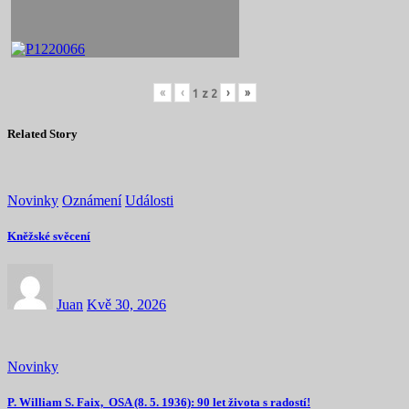
«
‹
›
»
1
z
2
Related Story
Novinky
Oznámení
Události
Kněžské svěcení
Juan
Kvě 30, 2026
Novinky
P. William S. Faix, OSA (8. 5. 1936): 90 let života s radostí!