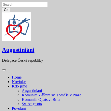
Go
Skip
to
content
Augustiniáni
Delegace České republiky
Home
Novinky
Kdo jsme
Augustiniáni
Komunita kláštera sv. Tomáše v Praze
Komunita Opatství Brna
Sv. Augustin
Povolání