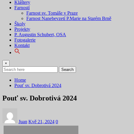
Kláštery
Farností
Farnost sv. Tomáše v Praze
Farnost Nanebevzetí P.Marie na Starém Brně
Školy
Projekty
P. Augustin Schubert, OSA
Fotogalerie
Kontakt
×
Search
Home
Pouť sv. Dobrotivá 2024
Pouť sv. Dobrotivá 2024
Juan
Kvě 21, 2024
0