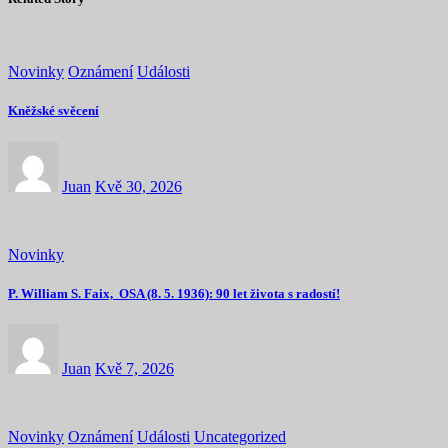
Novinky
Oznámení
Události
Kněžské svěcení
Juan
Kvě 30, 2026
Novinky
P. William S. Faix, OSA (8. 5. 1936): 90 let života s radostí!
Juan
Kvě 7, 2026
Novinky
Oznámení
Události
Uncategorized