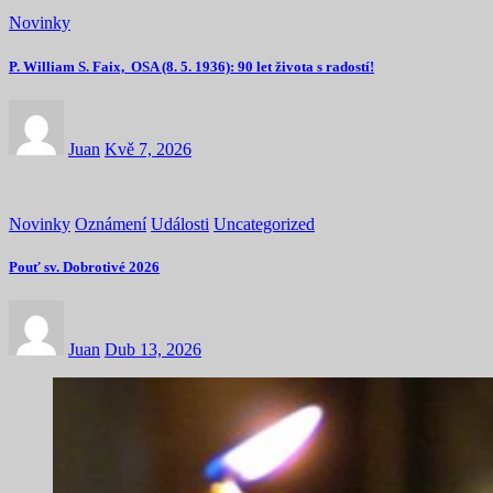
Novinky
P. William S. Faix, OSA (8. 5. 1936): 90 let života s radostí!
Juan
Kvě 7, 2026
Novinky
Oznámení
Události
Uncategorized
Pouť sv. Dobrotivé 2026
Juan
Dub 13, 2026