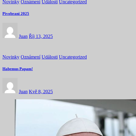
Novinky
Oznámení
Události
Uncategorized
Pivobrani 2025
Juan
Říj 13, 2025
Novinky
Oznámení
Události
Uncategorized
Habemus Papam!
Juan
Kvě 8, 2025