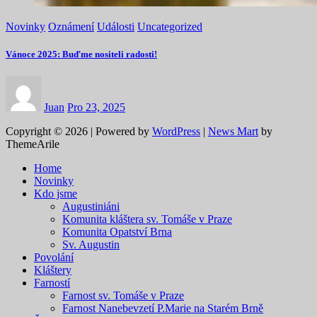
Novinky
Oznámení
Události
Uncategorized
Vánoce 2025: Buďme nositeli radosti!
Juan
Pro 23, 2025
Copyright © 2026 | Powered by
WordPress
|
News Mart
by
ThemeArile
Home
Novinky
Kdo jsme
Augustiniáni
Komunita kláštera sv. Tomáše v Praze
Komunita Opatství Brna
Sv. Augustin
Povolání
Kláštery
Farností
Farnost sv. Tomáše v Praze
Farnost Nanebevzetí P.Marie na Starém Brně