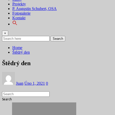
Projekty
P. Augustin Schubert, OSA
Fotogalerie
Kontakt
×
Search
Home
Štědrý den
Štědrý den
Juan
Úno 1, 2021
0
Search