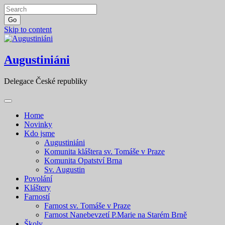
Go
Skip to content
Augustiniáni
Delegace České republiky
Home
Novinky
Kdo jsme
Augustiniáni
Komunita kláštera sv. Tomáše v Praze
Komunita Opatství Brna
Sv. Augustin
Povolání
Kláštery
Farností
Farnost sv. Tomáše v Praze
Farnost Nanebevzetí P.Marie na Starém Brně
Školy